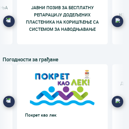
ЕЊА
ЈАВНИ ПОЗИВ ЗА БЕСПЛАТНУ
П
РЕПАРАЦИЈУ ДОДЕЉЕНИХ
ИЗД
ПЛАСТЕНИКА НА КОРИШЋЕЊЕ СА
МЕСЕ
СИСТЕМОМ ЗА НАВОДЊАВАЊЕ
Погодности за грађане
Да 
Покрет као лек