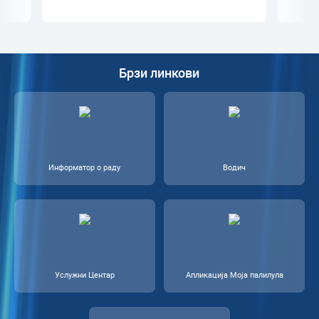
Брзи линкови
Информатор о раду
Водич
Услужни Центар
Апликација Моја палилула