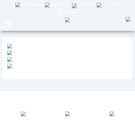
/
INSTAGRAM
FACEBOOK
YOUTUBE
LAT
CIR
ПРЕТРАГА
Формулари
ПИТАЈТЕ
ГРАЂАНИН ИНСПЕКТОР
ВИРТУЕЛНИ МАТИЧАР
ПРЕДСЕДНИКА