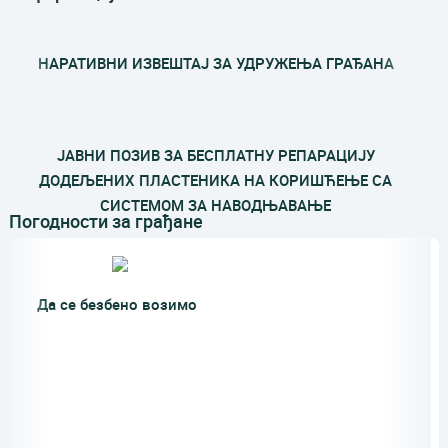
НАРАТИВНИ ИЗВЕШТАЈ ЗА УДРУЖЕЊА ГРАЂАНА
ЈАВНИ ПОЗИВ ЗА БЕСПЛАТНУ РЕПАРАЦИЈУ
ДОДЕЉЕНИХ ПЛАСТЕНИКА НА КОРИШЋЕЊЕ СА
СИСТЕМОМ ЗА НАВОДЊАВАЊЕ
Погодности за грађане
ПОТРЕБНА ДОКУМЕНТАЦИЈА ЗА ИЗДАВАЊЕ УВЕРЕЊА О
Да се безбено возимо
ПРОСЕЧНОМ МЕСЕЧНОМ ПРИХОДУjavascript:void(0)
ОБАВЕШТЕЊЕ ЗА ГРАЂАНЕ - Излагање дела Бирачког
списка за град Београд