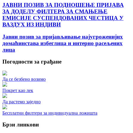
ЈАВНИ ПОЗИВ ЗА ПОДНОШЕЊЕ ПРИЈАВА
ЗА ДОДЕЛУ ФИЛТЕРА ЗА СМАЊЕЊЕ
ЕМИСИЈЕ СУСПЕНДОВАНИХ ЧЕСТИЦА У
ВАЗДУХ ИЗ ИНДИВИ
Јавни позив за пријављивање најугроженијих
домаћинстава избеглица и интерно расељених
лица
Погодности за грађане
Да се безбено возимо
Покрет као лек
Да растемо заједно
Бесплатни филтери за индивидуална ложишта
Брзи линкови