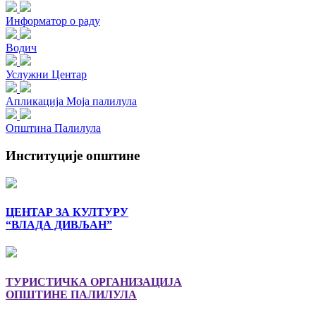
Информатор о раду
Водич
Услужни Центар
Апликација Моја палилула
Општина Палилула
Институције општине
ЦЕНТАР ЗА КУЛТУРУ
“ВЛАДА ДИВЉАН”
ТУРИСТИЧКА ОРГАНИЗАЦИЈА
ОПШТИНЕ ПАЛИЛУЛА