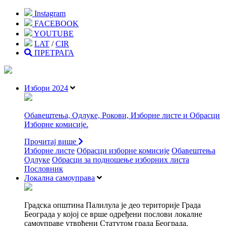
Instagram
FACEBOOK
YOUTUBE
LAT
/
CIR
ПРЕТРАГА
Избори 2024
Обавештења, Одлуке, Рокови, Изборне листе и Обрасци
Изборне комисије.
Прочитај више
Изборне листе
Oбрасци изборне комисије
Обавештења
Одлуке
Обрасци за подношење изборних листа
Пословник
Локална самоуправа
Градска општина Палилула је део територије Града
Београда у којој се врше одређени послови локалне
самоуправе утврђени Статутом града Београда.