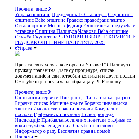
Прочитај више
Управа општине
Председник ГО Палилула
Скупштина
општине
Веће општине
Градско правобранилаштво
Остали органи
Месне заједнице
Општинска предузећа и
установе
Општина Палилула
Чланови Већа општине
Служба Скупштине
ЧЛАНОВИ ИЗБОРНЕ КОМИСИЈЕ
ГРАДСКЕ ОПШТИНЕ ПАЛИЛУЛА 2025
еУправа
Преглед свих услуга које органи Управе ГО Палилула
пружају грађанима. Дате су процедуре, списак
документације и сви потребни контакти и други подаци.
Омогућено је преузимање образаца у PDF облику.
Прочитај више
Општински сервиси
Писарница
Лична стања грађана
Бирачки списак
Матичне књиге
Борачко инвалидска
заштита
Имовинско правни послови
Комунални
послови
Грађевински послови
Пољопривреда
Инспекције
Прибављање личних података о којима се
води службена евиденција
Стамбени послови
Информатор о раду
Бесплатна правна помоћ
Новости