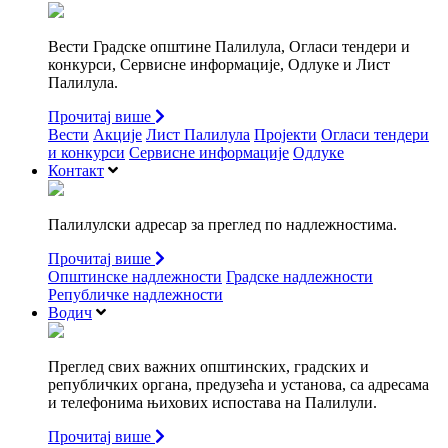
Вести Градске општине Палилула, Огласи тендери и
конкурси, Сервисне информације, Одлуке и Лист
Палилула.
Прочитај више
Вести
Акције
Лист Палилула
Пројекти
Огласи тендери
и конкурси
Сервисне информације
Одлуке
Контакт
Палилулски адресар за преглед по надлежностима.
Прочитај више
Општинске надлежности
Градске надлежности
Републичке надлежности
Водич
Преглед свих важних општинских, градских и
републичких органа, предузећа и установа, са адресама
и телефонима њихових испостава на Палилули.
Прочитај више