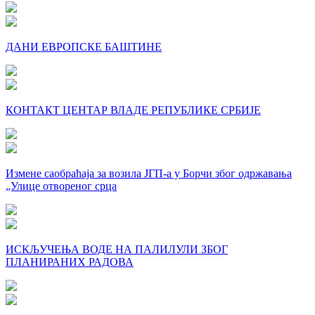
ДАНИ ЕВРОПСКЕ БАШТИНЕ
КОНТАКТ ЦЕНТАР ВЛАДЕ РЕПУБЛИКЕ СРБИЈЕ
Измене саобраћаја за возила ЈГП-а у Борчи због одржавања
„Улице отвореног срца
ИСКЉУЧЕЊА ВОДЕ НА ПАЛИЛУЛИ ЗБОГ
ПЛАНИРАНИХ РАДОВА