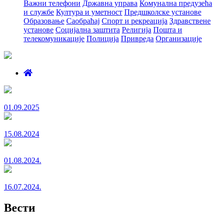
Важни телефони
Државна управа
Комунална предузећа
и службе
Култура и уметност
Предшколске установе
Образовање
Саобраћај
Спорт и рекреација
Здравствене
установе
Социјална заштита
Религија
Пошта и
телекомуникације
Полиција
Привреда
Организације
01.09.2025
15.08.2024
01.08.2024.
16.07.2024.
Вести