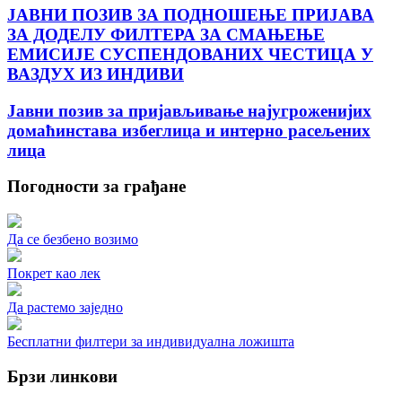
ЈАВНИ ПОЗИВ ЗА ПОДНОШЕЊЕ ПРИЈАВА
ЗА ДОДЕЛУ ФИЛТЕРА ЗА СМАЊЕЊЕ
ЕМИСИЈЕ СУСПЕНДОВАНИХ ЧЕСТИЦА У
ВАЗДУХ ИЗ ИНДИВИ
Јавни позив за пријављивање најугроженијих
домаћинстава избеглица и интерно расељених
лица
Погодности за грађане
Да се безбено возимо
Покрет као лек
Да растемо заједно
Бесплатни филтери за индивидуална ложишта
Брзи линкови