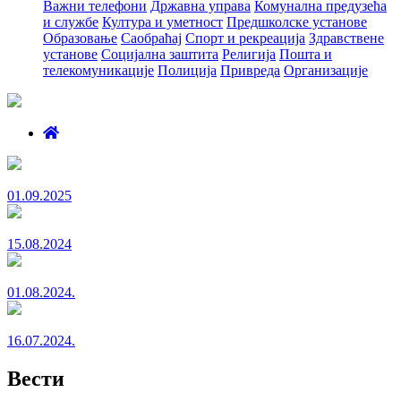
Важни телефони
Државна управа
Комунална предузећа
и службе
Култура и уметност
Предшколске установе
Образовање
Саобраћај
Спорт и рекреација
Здравствене
установе
Социјална заштита
Религија
Пошта и
телекомуникације
Полиција
Привреда
Организације
01.09.2025
15.08.2024
01.08.2024.
16.07.2024.
Вести