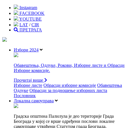
Instagram
FACEBOOK
YOUTUBE
LAT
/
CIR
ПРЕТРАГА
Избори 2024
Обавештења, Одлуке, Рокови, Изборне листе и Обрасци
Изборне комисије.
Прочитај више
Изборне листе
Oбрасци изборне комисије
Обавештења
Одлуке
Обрасци за подношење изборних листа
Пословник
Локална самоуправа
Градска општина Палилула је део територије Града
Београда у којој се врше одређени послови локалне
самоуправе утврђени Статутом града Београда.