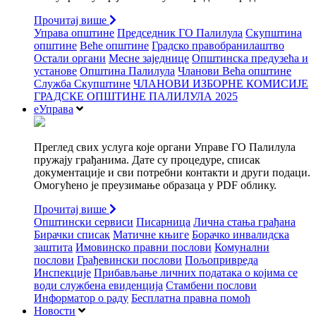
Прочитај више
Управа општине
Председник ГО Палилула
Скупштина
општине
Веће општине
Градско правобранилаштво
Остали органи
Месне заједнице
Општинска предузећа и
установе
Општина Палилула
Чланови Већа општине
Служба Скупштине
ЧЛАНОВИ ИЗБОРНЕ КОМИСИЈЕ
ГРАДСКЕ ОПШТИНЕ ПАЛИЛУЛА 2025
еУправа
Преглед свих услуга које органи Управе ГО Палилула
пружају грађанима. Дате су процедуре, списак
документације и сви потребни контакти и други подаци.
Омогућено је преузимање образаца у PDF облику.
Прочитај више
Општински сервиси
Писарница
Лична стања грађана
Бирачки списак
Матичне књиге
Борачко инвалидска
заштита
Имовинско правни послови
Комунални
послови
Грађевински послови
Пољопривреда
Инспекције
Прибављање личних података о којима се
води службена евиденција
Стамбени послови
Информатор о раду
Бесплатна правна помоћ
Новости