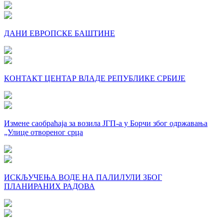
ДАНИ ЕВРОПСКЕ БАШТИНЕ
КОНТАКТ ЦЕНТАР ВЛАДЕ РЕПУБЛИКЕ СРБИЈЕ
Измене саобраћаја за возила ЈГП-а у Борчи због одржавања
„Улице отвореног срца
ИСКЉУЧЕЊА ВОДЕ НА ПАЛИЛУЛИ ЗБОГ
ПЛАНИРАНИХ РАДОВА