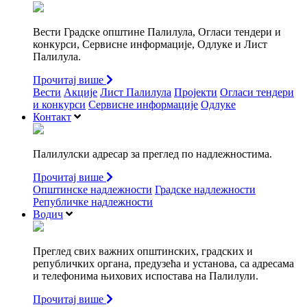
Вести Градске општине Палилула, Огласи тендери и
конкурси, Сервисне информације, Одлуке и Лист
Палилула.
Прочитај више
Вести
Акције
Лист Палилула
Пројекти
Огласи тендери
и конкурси
Сервисне информације
Одлуке
Контакт
Палилулски адресар за преглед по надлежностима.
Прочитај више
Општинске надлежности
Градске надлежности
Републичке надлежности
Водич
Преглед свих важних општинских, градских и
републичких органа, предузећа и установа, са адресама
и телефонима њихових испостава на Палилули.
Прочитај више