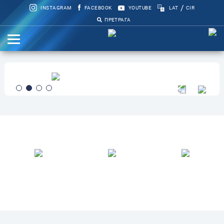
/
INSTAGRAM
FACEBOOK
YOUTUBE
LAT
CIR
ПРЕТРАГА
Формулари
ПИТАЈТЕ
ГРАЂАНИН ИНСПЕКТОР
ВИРТУЕЛНИ МАТИЧАР
ПРЕДСЕДНИКА