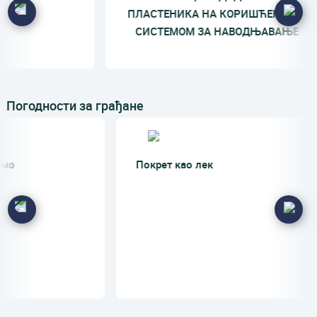
ПЛАСТЕНИКА НА КОРИШЋЕЊЕ СА
МЕСЕ
СИСТЕМОМ ЗА НАВОДЊАВАЊЕ
Погодности за грађане
Покрет као лек
Да 