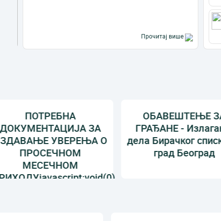
Прочитај више
ПОТРЕБНА
ОБАВЕШТЕЊЕ ЗА
ОКУМЕНТАЦИЈА ЗА
ГРАЂАНЕ - Излагањ
ДАВАЊЕ УВЕРЕЊА О
дела Бирачког списка
ПРОСЕЧНОМ
град Београд
МЕСЕЧНОМ
ХОДУjavascript:void(0)