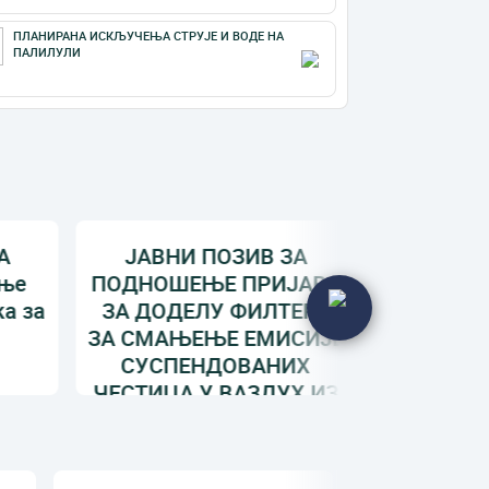
ПЛАНИРАНА ИСКЉУЧЕЊА СТРУЈЕ И ВОДЕ НА
ПАЛИЛУЛИ
ЈАВНИ ПОЗИВ ЗА
Јавни 
е
ПОДНОШЕЊЕ ПРИЈАВА
прија
 за
ЗА ДОДЕЛУ ФИЛТЕРА
најугр
ЗА СМАЊЕЊЕ ЕМИСИЈЕ
домаћ
СУСПЕНДОВАНИХ
избеглица
ЧЕСТИЦА У ВАЗДУХ ИЗ
расеље
ИНДИВИ