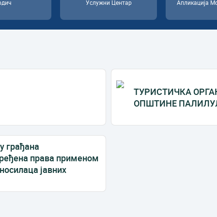
одич
Услужни Центар
Апликација М
ТУРИСТИЧКА ОРГ
ОПШТИНЕ ПАЛИЛУ
у грађана
вређена права применом
 носилаца јавних