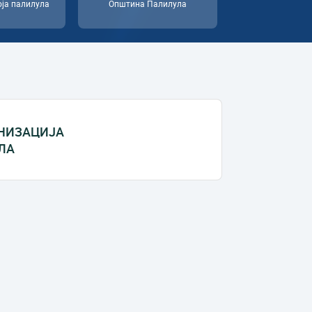
оја палилула
Општина Палилула
АНИЗАЦИЈА
ЛА