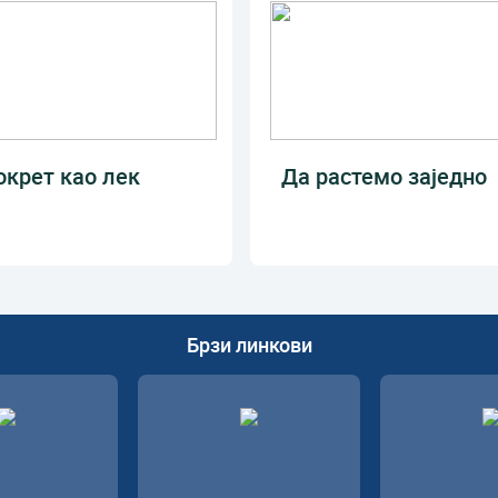
окрет као лек
Да растемо заједно
Брзи линкови