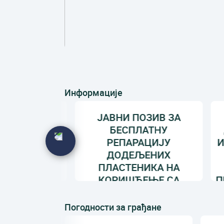
Информације
ИЗВЕШТАЈ
ЈАВНИ ПОЗИВ ЗА
УЖЕЊА
БЕСПЛАТНУ
Д
АНА
РЕПАРАЦИЈУ
ИЗ
ДОДЕЉЕНИХ
ПЛАСТЕНИКА НА
КОРИШЋЕЊЕ СА
ПРИ
СИСТЕМОМ ЗА
НАВОДЊАВАЊЕ
Погодности за грађане