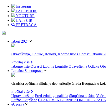
Instagram
FACEBOOK
YOUTUBE
LAT
/
CIR
PRETRAGA
Izbori 2024
Obaveštenja, Odluke, Rokovi, Izborne liste i Obrasci Izborne k
Pročitaj više
Izborne liste
Obrasci izborne komisije
Obaveštenja
Odluke
Obr
Lokalna Samouprava
Gradska opština Palilula je deo teritorije Grada Beograda u ko
Pročitaj više
Uprava opštine
Predsednik go palilula
Skupština opštine
Veće o
Služba Skupštine
ČLANOVI IZBORNE KOMISIJE GRADSK
eUprava