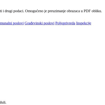
kti i drugi podaci. Omogućeno je preuzimanje obrazaca u PDF obliku.
munalni poslovi
Građevinski poslovi
Poljoprivreda
Inspekcije
luli.