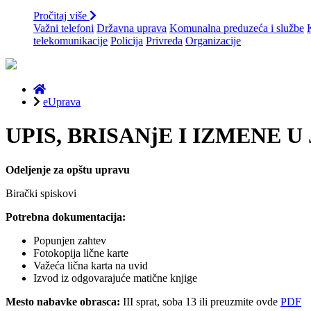
Pročitaj više
Važni telefoni
Državna uprava
Komunalna preduzeća i službe
telekomunikacije
Policija
Privreda
Organizacije
eUprava
UPIS, BRISANjE I IZMENE
Odeljenje za opštu upravu
Birački spiskovi
Potrebna dokumentacija:
Popunjen zahtev
Fotokopija lične karte
Važeća lična karta na uvid
Izvod iz odgovarajuće matične knjige
Mesto nabavke obrasca:
III sprat, soba 13 ili preuzmite ovde
PDF