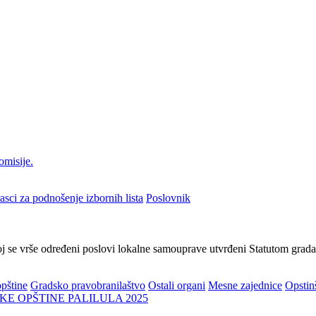
omisije.
asci za podnošenje izbornih lista
Poslovnik
joj se vrše određeni poslovi lokalne samouprave utvrđeni Statutom grad
pštine
Gradsko pravobranilaštvo
Ostali organi
Mesne zajednice
Opstin
E OPŠTINE PALILULA 2025