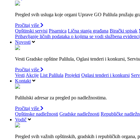
Pregled svih usluga koje organi Uprave GO Palilula pružaju gr
Pročitaj više
Opštinski servisi
Pisarnica
Lična stanja građana
Birački spisak
Pribavljanje ličnih podataka o kojima se vodi službena evidenci
Novosti
Vesti Gradske opštine Palilula, Oglasi tenderi i konkursi, Servis
Pročitaj više
Vesti
Akcije
List Palilula
Projekti
Oglasi tenderi i konkursi
Serv
Kontakt
Palilulski adresar za pregled po nadležnostima.
Pročitaj više
Opštinske nadležnosti
Gradske nadležnosti
Republičke nadležn
Vodič
Pregled svih važnih opštinskih, gradskih i republičkih organa, p