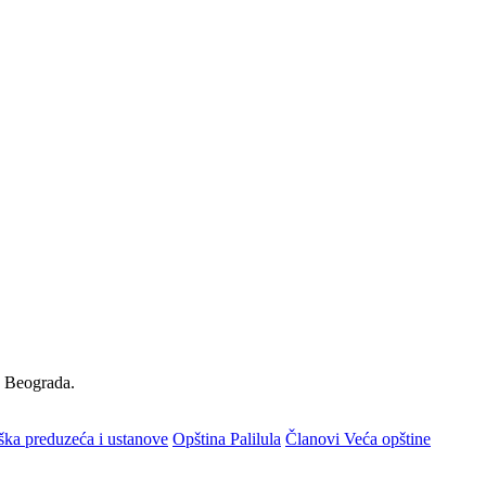
a Beograda.
ška preduzeća i ustanove
Opština Palilula
Članovi Veća opštine