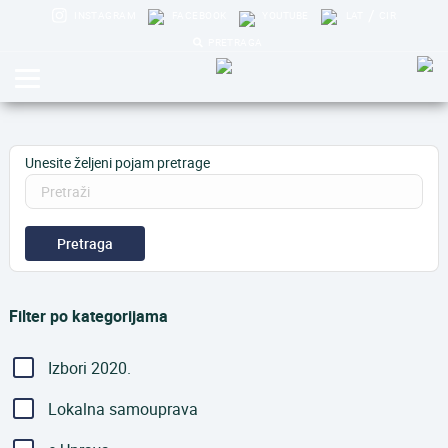
/
INSTAGRAM
FACEBOOK
YOUTUBE
LAT
CIR
PRETRAGA
Unesite željeni pojam pretrage
Pretraga
Filter po kategorijama
Izbori 2020.
Lokalna samouprava