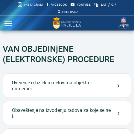
/
INSTAGRAM
FACEBOOK
YOUTUBE
LAT
CIR
PRETRAGA
VAN OBJEDINjENE
(ELEKTRONSKE) PROCEDURE
Uverenje o fizičkim delovima objekta i
numeraci...
Obaveštenje na izvođenju radova za koje se ne
i...