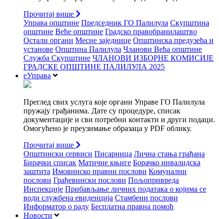
Прочитај више
Управа општине
Председник ГО Палилула
Скупштина
општине
Веће општине
Градско правобранилаштво
Остали органи
Месне заједнице
Општинска предузећа и
установе
Општина Палилула
Чланови Већа општине
Служба Скупштине
ЧЛАНОВИ ИЗБОРНЕ КОМИСИЈЕ
ГРАДСКЕ ОПШТИНЕ ПАЛИЛУЛА 2025
еУправа
Преглед свих услуга које органи Управе ГО Палилула
пружају грађанима. Дате су процедуре, списак
документације и сви потребни контакти и други подаци.
Омогућено је преузимање образаца у PDF облику.
Прочитај више
Општински сервиси
Писарница
Лична стања грађана
Бирачки списак
Матичне књиге
Борачко инвалидска
заштита
Имовинско правни послови
Комунални
послови
Грађевински послови
Пољопривреда
Инспекције
Прибављање личних података о којима се
води службена евиденција
Стамбени послови
Информатор о раду
Бесплатна правна помоћ
Новости