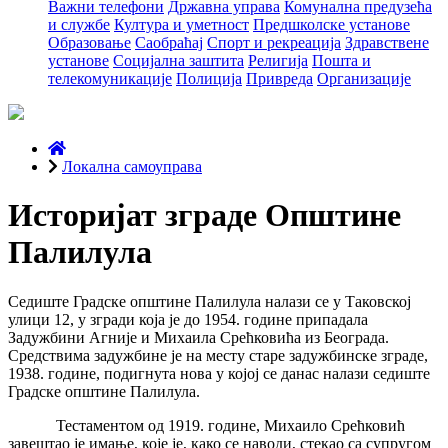
Важни телефони
Државна управа
Комунална предузећа
и службе
Култура и уметност
Предшколске установе
Образовање
Саобраћај
Спорт и рекреација
Здравствене
установе
Социјална заштита
Религија
Пошта и
телекомуникације
Полиција
Привреда
Организације
Локална самоуправа
Историјат зграде Општине
Палилула
Седиште Градске општине Палилула налази се у Таковској
улици 12, у згради која је до 1954. године припадала
Задужбини Агније и Михаила Срећковића из Београда.
Средствима задужбине је на месту старе задужбинске зграде,
1938. године, подигнута нова у којој се данас налази седиште
Градске општине Палилула.
Тестаментом од 1919. године, Михаило Срећковић
завештао је имање, које је, како се наводи, стекао са супругом