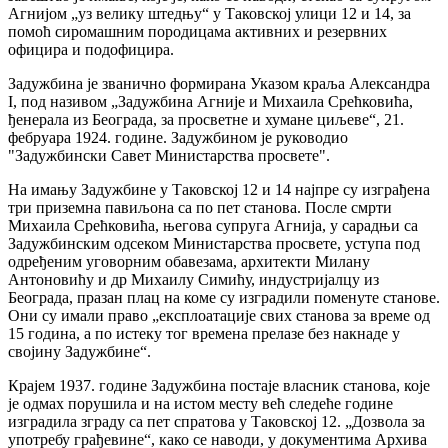
Агнијом „уз велику штедњу“ у Таковској улици 12 и 14, за
помоћ сиромашним породицама активних и резервних
официра и подофицира.
Задужбина је званично формирана Указом краља Александра
I, под називом „Задужбина Агније и Михаила Срећковића,
ђенерала из Београда, за просветне и хумане циљеве“, 21.
фебруара 1924. године. Задужбином је руководио
"Задужбински Савет Министарства просвете".
На имању Задужбине у Таковској 12 и 14 најпре су изграђена
три приземна павиљона са по пет станова. После смрти
Михаила Срећковића, његова супруга Агнија, у сарадњи са
Задужбинским одсеком Министарства просвете, уступа под
одређеним уговорним обавезама, архитекти Милану
Антоновићу и др Михаилу Симићу, индустријалцу из
Београда, празан плац на коме су изградили поменуте станове.
Они су имали право „експлоатације свих станова за време од
15 година, а по истеку тог времена прелазе без накнаде у
својину Задужбине“.
Крајем 1937. године Задужбина постаје власник станова, које
је одмах порушила и на истом месту већ следеће године
изградила зграду са пет спратова у Таковској 12. „Дозвола за
употребу грађевине“, како се наводи, у документима Архива