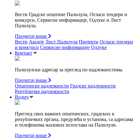
Вести Градске општине Палилула, Огласи тендери и
конкурси, Сервисне информације, Одлуке и Лист
Палилула.
Прочитај више
Вести
Акције
Лист Палилула
Пројекти
Огласи тендери
и конкурси
Сервисне информације
Одлуке
Контакт
Палилулски адресар за преглед по надлежностима.
Прочитај више
Општинске надлежности
Градске надлежности
Републичке надлежности
Водич
Преглед свих важних општинских, градских и
републичких органа, предузећа и установа, са адресама
и телефонима њихових испостава на Палилули.
Прочитај више