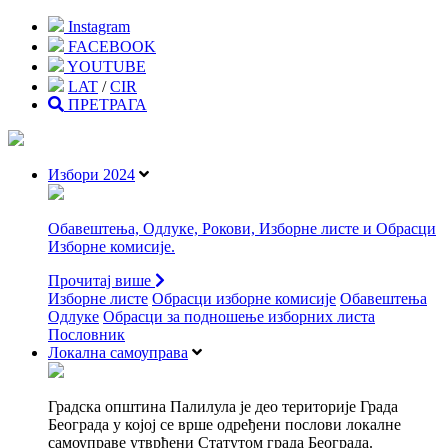
Instagram
FACEBOOK
YOUTUBE
LAT
/
CIR
ПРЕТРАГА
Избори 2024
Обавештења, Одлуке, Рокови, Изборне листе и Обрасци
Изборне комисије.
Прочитај више
Изборне листе
Oбрасци изборне комисије
Обавештења
Одлуке
Обрасци за подношење изборних листа
Пословник
Локална самоуправа
Градска општина Палилула је део територије Града
Београда у којој се врше одређени послови локалне
самоуправе утврђени Статутом града Београда.