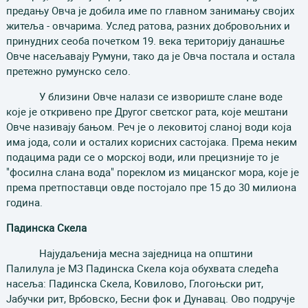
предању Овча је добила име по главном занимању својих
житеља - овчарима. Услед ратова, разних добровољних и
принудних сеоба почетком 19. века територију данашње
Овче насељавају Румуни, тако да је Овча постала и остала
претежно румунско село.
У близини Овче налази се извориште слане воде
које је откривено пре Другог светског рата, које мештани
Овче називају бањом. Реч је о лековитој сланој води која
има јода, соли и осталих корисних састојака. Према неким
подацима ради се о морској води, или прецизније то је
"фосилна слана вода" пореклом из мицанског мора, које је
према претпоставци овде постојало пре 15 до 30 милиона
година.
П
адинска Скела
Најудаљенија месна заједница на општини
Палилула је МЗ Падинска Скела која обухвата следећа
насеља: Падинска Скела, Ковилово, Глогоњски рит,
Јабучки рит, Врбовско, Бесни фок и Дунавац. Ово подручје