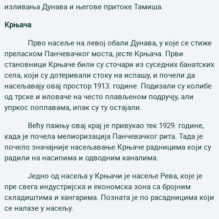
изливања Дунава и његове притоке Тамиша.
Крњача
Прво насеље на левој обали Дунава, у које се стиже
преласком Панчевачког моста, јесте Крњача. Први
становници Крњаче били су сточари из суседних банатских
села, који су дотеривали стоку на испашу, и почели да
насељавају овај простор 1913. године. Подизали су колибе
од трске и иловаче на често плављеном подручју, али
упркос поплавама, ипак су ту остајали.
Већу пажњу овај крај је привукао тек 1929. године,
када је почела мелиоризација Панчевачког рита. Тада је
почело значајније насељавање Крњаче радницима који су
радили на насипима и одводним каналима.
Једно од насеља у Крњачи је насеље Рева, које је
пре свега индустријска и економска зона са бројним
складиштима и хангарима. Позната је по расадницима који
се налазе у насељу.