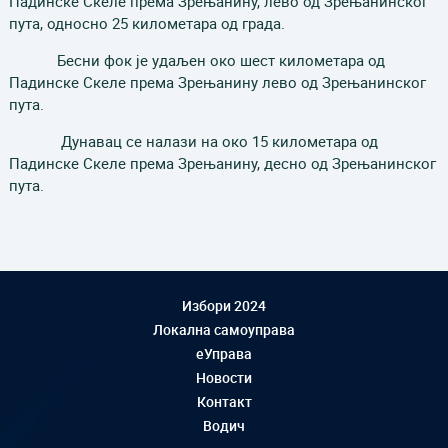
Падинске Скеле према Зрењанину, лево од Зрењанинског
пута, односно 25 километара од града.
Бесни фок је удаљен око шест километара од
Падинске Скеле према Зрењанину лево од Зрењанинског
пута.
Дунавац се налази на око 15 километара од
Падинске Скеле према Зрењанину, десно од Зрењанинског
пута.
Избори 2024
Локална самоуправа
еУправа
Новости
Контакт
Водич