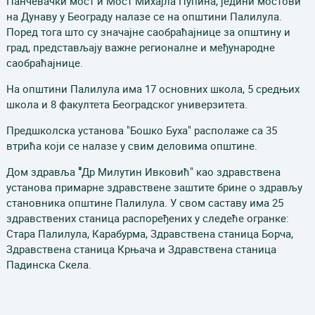
Панчевачки мост и Мост Михајла Пупина, једини мостови
на Дунаву у Београду налазе се на општини Палилула.
Поред тога што су значајне саобраћајнице за општину и
град, представљају важне регионалне и међународне
саобраћајнице.
На општини Палилула има 17 основних школа, 5 средњих
школа и 8 факултета Београдског универзитета.
Предшколска установа "Бошко Буха" располаже са 35
втрића који се налазе у свим деловима општине.
Дом здравља
"
Др Милутин Ивковић" као здравствена
установа примарне здравствене заштите брине о здрављу
становника општине Палилула. У свом саставу има 25
здравствених станица распоређених у следеће огранке:
Стара Палилула, Карабурма, Здравствена станица Борча,
Здравствена станица Крњача и Здравствена станица
Падинска Скела.