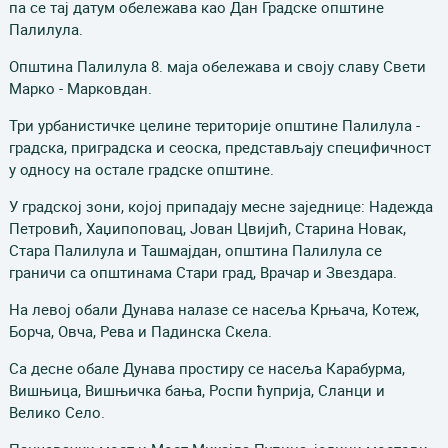
па се тај датум обележава као Дан Градске општине
Палилула.
Општина Палилула 8. маја обележава и своју славу Свети
Марко - Марковдан.
Три урбанистичке целине територије општине Палилула -
градска, приградска и сеоска, представљају специфичност
у односу на остале градске општине.
У градској зони, којој припадају месне заједнице: Надежда
Петровић, Хаџипоповац, Јован Цвијић, Старина Новак,
Стара Палилула и Ташмајдан, општина Палилула се
граничи са општинама Стари град, Врачар и Звездара.
На левој обали Дунава налазе се насеља Крњача, Котеж,
Борча, Овча, Рева и Падинска Скела.
Са десне обале Дунава простиру се насеља Карабурма,
Вишњица, Вишњичка бања, Роспи ћуприја, Сланци и
Велико Село.