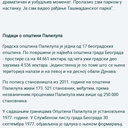
драматичан и узбудљив моменат. Пролазио сам парком у
настанку. Ја сам видео рађање Ташмајданског парка".
Подаци о општини Палилула
Градска општина Палилула је једна од 17 београдских
општина. По површини је највећа општина града Београда
- простире са на 44.661 хектара, од чега ужи градски део
заузима 4.536 хектара. Јединствена је по томе што се њена
територија налази и на левој и на десној обали Дунава.
По попису становништа из 2011. године на општини
Палилула живи 173. 521 становник, међутим, према
незваничним проценама Палилула има више од 250.000
становника.
У садашњим границама Општина Палилула је установљена
1977. године. У Службеном листу града Београда 30.
септембра 1977. објављена је одлука о њеном формирању,