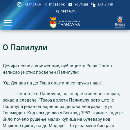
/
INSTAGRAM
FACEBOOK
YOUTUBE
LAT
CIR
ПРЕТРАГА
О Палилули
Дечији песник, књижевник, публициста Раша Попов
написао је стих посвећен Палилули:
"Од Дунава па до Таша општина се пружа наша".
Попов је о Палилули, на којој је живео и стварао,
рекао и следеће: "Треба волети Палилулу, зато што је
Палилула један од најлепших делова Београда. Ту је
Ташмајдан. Кад сам дошао у Београд 1952. године, тада је
било почело рушење малих кућица на булевару код
Маркове цркве, па до Мадере... То је за мене био јако