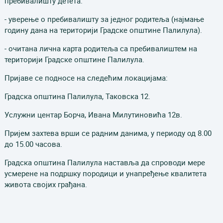
пребивалишту детета.
- уверење о пребивалишту за једног родитеља (најмање
годину дана на територији Градске општине Палилула).
- очитана лична карта родитеља са пребивалиштем на
територији Градске општине Палилула.
Пријаве се подносе на следећим локацијама:
Градска општина Палилула, Таковска 12.
Услужни центар Борча, Ивана Милутиновића 12в.
Пријем захтева врши се радним данима, у периоду од 8.00
до 15.00 часова.
Градска општина Палилула наставља да спроводи мере
усмерене на подршку породици и унапређење квалитета
живота својих грађана.