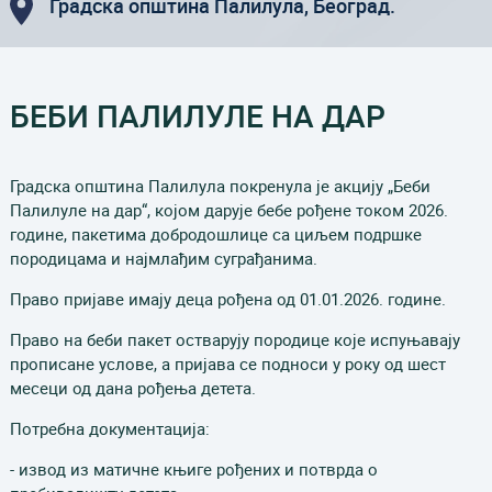
Градска општина Палилула, Београд.
БЕБИ ПАЛИЛУЛЕ НА ДАР
Градска општина Палилула покренула је aкцију „Беби
Палилуле на дар“, којом дарује бебе рођене током 2026.
године, пакетима добродошлице са циљем подршке
породицама и најмлађим суграђанима.
Право пријаве имају деца рођена од 01.01.2026. године.
Право на беби пакет остварују породице које испуњавају
прописане услове, а пријава се подноси у року од шест
месеци од дана рођења детета.
Потребна документација:
- извод из матичне књиге рођених и потврда о