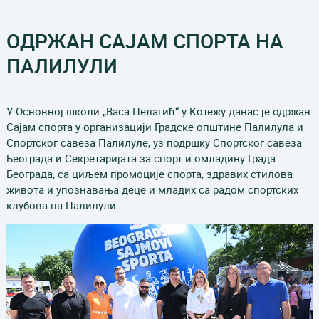
ОДРЖАН САЈАМ СПОРТА НА
ПАЛИЛУЛИ
У Основној школи „Васа Пелагић“ у Котежу данас је одржан
Сајам спорта у организацији Градске општине Палилула и
Спортског савеза Палилуле, уз подршку Спортског савеза
Београда и Секретаријата за спорт и омладину Града
Београда, са циљем промоције спорта, здравих стилова
живота и упознавања деце и младих са радом спортских
клубова на Палилули.