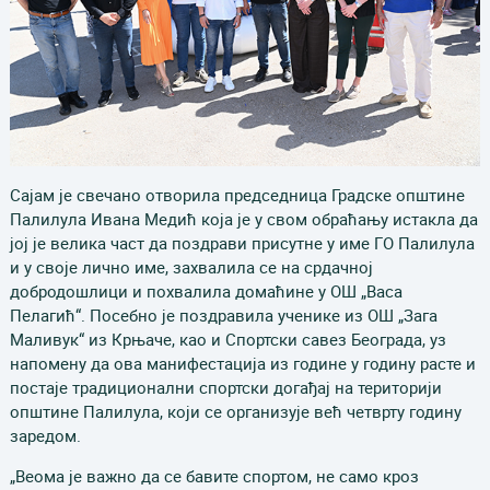
Сајам је свечано отворила председница Градске општине
Палилула Ивана Медић која је у свом обраћању истакла да
јој је велика част да поздрави присутне у име ГО Палилула
и у своје лично име, захвалила се на срдачној
добродошлици и похвалила домаћине у ОШ „Васа
Пелагић“. Посебно је поздравила ученике из ОШ „Зага
Маливук“ из Крњаче, као и Спортски савез Београда, уз
напомену да ова манифестација из године у годину расте и
постаје традиционални спортски догађај на територији
општине Палилула, који се организује већ четврту годину
заредом.
„Веома је важно да се бавите спортом, не само кроз