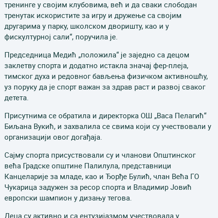
тренинге у својим клубовима, већ и да сваки слободан
тренутак искористите за игру и дружење са својим
другарима у парку, школском дворишту, као и у
фискултурној сали“, поручила је.
Председница Медић „положила“ је заједно са децом
заклетву спорта и додатно истакла значај фер-плеја,
тимског духа и редовног бављења физичком активношћу,
уз поруку да је спорт важан за здрав раст и развој сваког
детета.
Присутнима се обратила и директорка ОШ „Васа Пелагић“
Биљана Вукић, и захвалила се свима који су учествовали у
организацији овог догађаја.
Сајму спорта присуствовали су и чланови Општинског
већа Градске општине Палилула, представници
Канцеларије за младе, као и Ђорђе Булић, члан Већа ГО
Чукарица задужен за ресор спорта и Владимир Јовић
европски шампион у дизању тегова.
Деца су активно и са ентузијазмом учествовала у