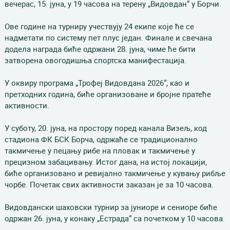
вечерас, 15. јуна, у 19 часова на терену „Видовдан“ у Борчи.
Ове године на турниру учествују 24 екипе које ће се
надметати по систему пет плус један. Финале и свечана
додела награда биће одржани 28. јуна, чиме ће бити
затворена овогодишња спортска манифестација.
У оквиру програма „Трофеј Видовдана 2026“, као и
претходних година, биће организоване и бројне пратеће
активности.
У суботу, 20. јуна, на простору поред канала Визељ, код
стадиона ФК БСК Борча, одржаће се традиционално
такмичење у пецању рибе на пловак и такмичење у
прецизном забацивању. Истог дана, на истој локацији,
биће организовано и ревијално такмичење у кувању рибље
чорбе. Почетак свих активности заказан је за 10 часова.
Видовдански шаховски турнир за јуниоре и сениоре биће
одржан 26. јуна, у конаку „Естрада“ са почетком у 10 часова.