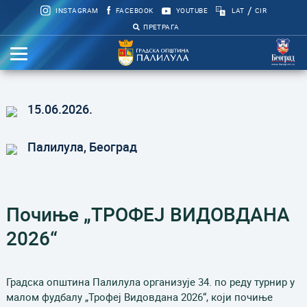
/
INSTAGRAM
FACEBOOK
YOUTUBE
LAT
CIR
ПРЕТРАГА
15.06.2026.
Палилула, Београд
Почиње „ТРОФЕЈ ВИДОВДАНА
2026“
Градска општина Палилула организује 34. по реду турнир у
малом фудбалу „Трофеј Видовдана 2026“, који почиње