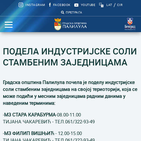
/
INSTAGRAM
FACEBOOK
YOUTUBE
LAT
CIR
ПРЕТРАГА
ПОДЕЛА ИНДУСТРИЈСКЕ СОЛИ
СТАМБЕНИМ ЗАЈЕДНИЦАМА
Градска општина Палилула почела је поделу индустријске
соли стамбеним заједницама на својој териоторији, која се
може подићи у месним заједницама радним данима у
наведеним терминима:
-
МЗ СТАРА КАРАБУРМА
-08.00-11.00
ТИЈАНА ЧАКАРЕВИЋ - ТЕЛ.061/322-93-49
-
МЗ ФИЛИП ВИШЊИЋ
- 12.00-15.00
ТИЈАНА ЧАКАРЕВИЋ - ТЕЛ.061/322-93-49