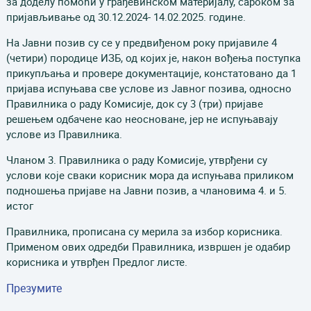
за доделу помоћи у грађевинском материјалу, сароком за
пријављивање од 30.12.2024- 14.02.2025. године.
На Јавни позив су се у предвиђеном року пријавиле 4
(четири) породице ИЗБ, од којих је, након вођења поступка
прикупљања и провере документације, констатовано да 1
пријава испуњава све услове из Јавног позива, односно
Правилника о раду Комисије, док су 3 (три) пријаве
решењем одбачене као неосноване, јер не испуњавају
услове из Правилника.
Чланом 3. Правилника о раду Комисије, утврђени су
услови које сваки корисник мора да испуњава приликом
подношења пријаве на Јавни позив, а члановима 4. и 5.
истог
Правилника, прописана су мерила за избор корисника.
Применом ових одредби Правилника, извршен је одабир
корисника и утврђен Предлог листе.
Презумите