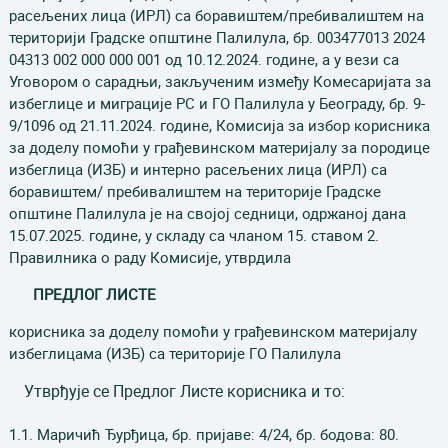
расељених лица (ИРЛ) са боравиштем/пребивалиштем на
територији Градске општине Палилула, бр. 003477013 2024
04313 002 000 000 001 од 10.12.2024. године, а у вези са
Уговором о сарадњи, закљученим између Комесаријата за
избеглице и миграције РС и ГО Палилула у Београду, бр. 9-
9/1096 од 21.11.2024. године, Комисија за избор корисника
за доделу помоћи у грађевинском материјалу за породице
избеглица (ИЗБ) и интерно расељених лица (ИРЛ) са
боравиштем/ пребивалиштем на територије Градске
општине Палилула је на својој седници, одржаној дана
15.07.2025. године, у складу са чланом 15. ставом 2.
Правилника о раду Комисије, утврдила
ПРЕДЛОГ ЛИСТЕ
корисника за доделу помоћи у грађевинском материјалу
избеглицама (ИЗБ) са територије ГО Палилула
Утврђује се Предлог Листе корисника и то:
1.1. Маричић Ђурђица, бр. пријаве: 4/24, бр. бодова: 80.