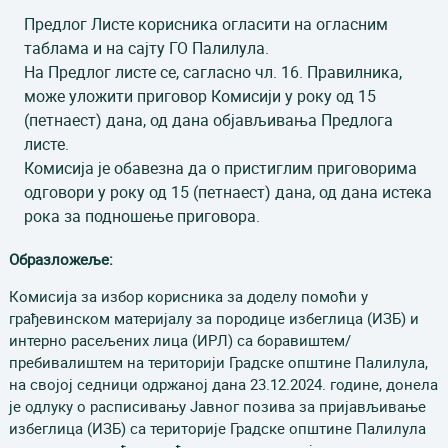
Предлог Листе корисника огласити на огласним
таблама и на сајту ГО Палилула.
На Предлог листе се, сагласно чл. 16. Правилника,
може уложити приговор Комисији у року од 15
(петнаест) дана, од дана објављивања Предлога
листе.
Комисија је обавезна да о пристиглим приговорима
одговори у року од 15 (петнаест) дана, од дана истека
рока за подношење приговора.
Образложеље:
Комисија за избор корисника за доделу помоћи у
грађевинском материјалу за породице избеглица (ИЗБ) и
интерно расељених лица (ИРЛ) са боравиштем/
пребивалиштем на територији Градске општине Палилула,
на својој седници одржаној дана 23.12.2024. године, донела
је одлуку о расписивању Јавног позива за пријављивање
избеглица (ИЗБ) са територије Градске општине Палилула