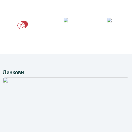
Формулари
ГРАЂАНИН ИНСПЕКТОР
ВИРТУЕЛНИ МАТИЧАР
ПИТАЈТЕ
ПРЕДСЕДНИКА
Линкови