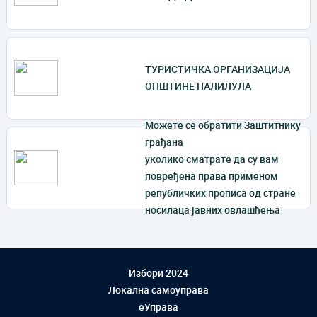
ТУРИСТИЧКА ОРГАНИЗАЦИЈА
ОПШТИНЕ ПАЛИЛУЛА
Mожете се обратити Заштитнику
грађана
уколико сматрате да су вам
повређена права применом
републичких прописа од стране
носилаца јавних овлашћења
Избори 2024
Локална самоуправа
еУправа