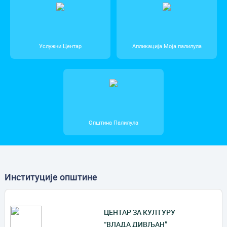
Услужни Центар
Апликација Моја палилула
Општина Палилула
Институције општине
ЦЕНТАР ЗА КУЛТУРУ
“ВЛАДА ДИВЉАН”