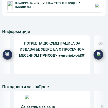
ПЛАНИРАНА ИСКЉУЧЕЊА СТРУЈЕ И ВОДЕ НА
ПАЛИЛУЛИ
Информације
ПОТРЕБНА ДОКУМЕНТАЦИЈА ЗА
ОБАВ
ИЗДАВАЊЕ УВЕРЕЊА О ПРОСЕЧНОМ
дела
СА
МЕСЕЧНОМ ПРИХОДУjavascript:void(0)
Е
Погодности за грађане
Да растемо заједно
Бес