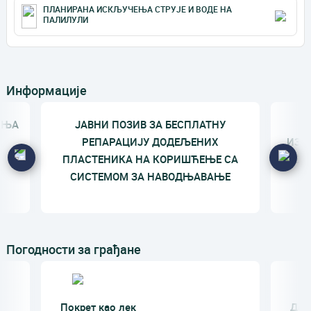
ПЛАНИРАНА ИСКЉУЧЕЊА СТРУЈЕ И ВОДЕ НА
ПАЛИЛУЛИ
Информације
ЕЊА
ЈАВНИ ПОЗИВ ЗА БЕСПЛАТНУ
П
РЕПАРАЦИЈУ ДОДЕЉЕНИХ
ИЗД
ПЛАСТЕНИКА НА КОРИШЋЕЊЕ СА
МЕСЕ
СИСТЕМОМ ЗА НАВОДЊАВАЊЕ
Погодности за грађане
Покрет као лек
Да 