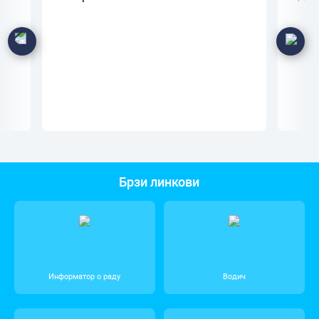
Брзи линкови
Информатор о раду
Водич