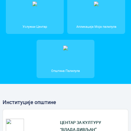
Услужни Центар
Апликација Моја палилула
Општина Палилула
Институције општине
ЦЕНТАР ЗА КУЛТУРУ
“ВЛАДА ДИВЉАН”