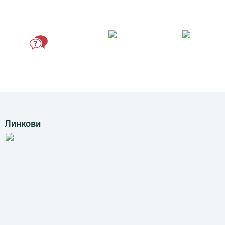
Формулари
ГРАЂАНИН ИНСПЕКТОР
ВИРТУЕЛНИ МАТИЧАР
ПИТАЈТЕ
ПРЕДСЕДНИКА
Линкови