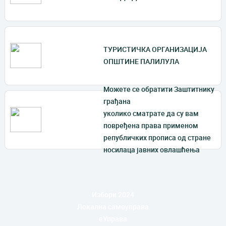
ТУРИСТИЧКА ОРГАНИЗАЦИЈА
ОПШТИНЕ ПАЛИЛУЛА
Mожете се обратити Заштитнику
грађана
уколико сматрате да су вам
повређена права применом
републичких прописа од стране
носилаца јавних овлашћења
Избори 2024
Локална самоуправа
еУправа