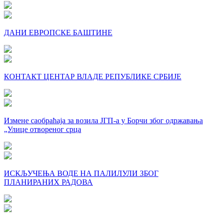
ДАНИ ЕВРОПСКЕ БАШТИНЕ
КОНТАКТ ЦЕНТАР ВЛАДЕ РЕПУБЛИКЕ СРБИЈЕ
Измене саобраћаја за возила ЈГП-а у Борчи због одржавања
„Улице отвореног срца
ИСКЉУЧЕЊА ВОДЕ НА ПАЛИЛУЛИ ЗБОГ
ПЛАНИРАНИХ РАДОВА