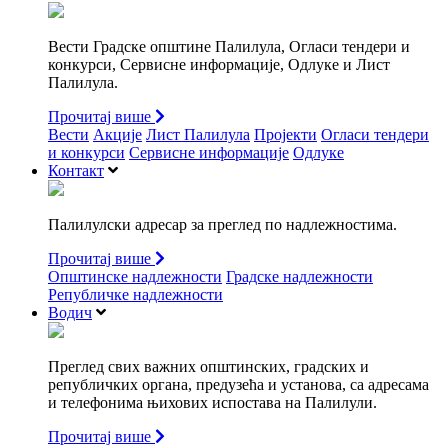
Вести Градске општине Палилула, Огласи тендери и
конкурси, Сервисне информације, Одлуке и Лист
Палилула.
Прочитај више
Вести
Акције
Лист Палилула
Пројекти
Огласи тендери
и конкурси
Сервисне информације
Одлуке
Контакт
Палилулски адресар за преглед по надлежностима.
Прочитај више
Општинске надлежности
Градске надлежности
Републичке надлежности
Водич
Преглед свих важних општинских, градских и
републичких органа, предузећа и установа, са адресама
и телефонима њихових испостава на Палилули.
Прочитај више