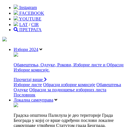
Instagram
FACEBOOK
YOUTUBE
LAT
/
CIR
ПРЕТРАГА
Избори 2024
Обавештења, Одлуке, Рокови, Изборне листе и Обрасци
Изборне комисије.
Прочитај више
Изборне листе
Oбрасци изборне комисије
Обавештења
Одлуке
Обрасци за подношење изборних листа
Пословник
Локална самоуправа
Градска општина Палилула је део територије Града
Београда у којој се врше одређени послови локалне
самоуправе утврђени Статутом града Београда.