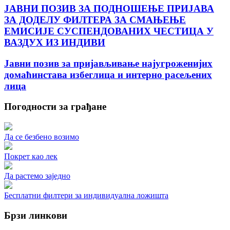
ЈАВНИ ПОЗИВ ЗА ПОДНОШЕЊЕ ПРИЈАВА
ЗА ДОДЕЛУ ФИЛТЕРА ЗА СМАЊЕЊЕ
ЕМИСИЈЕ СУСПЕНДОВАНИХ ЧЕСТИЦА У
ВАЗДУХ ИЗ ИНДИВИ
Јавни позив за пријављивање најугроженијих
домаћинстава избеглица и интерно расељених
лица
Погодности за грађане
Да се безбено возимо
Покрет као лек
Да растемо заједно
Бесплатни филтери за индивидуална ложишта
Брзи линкови