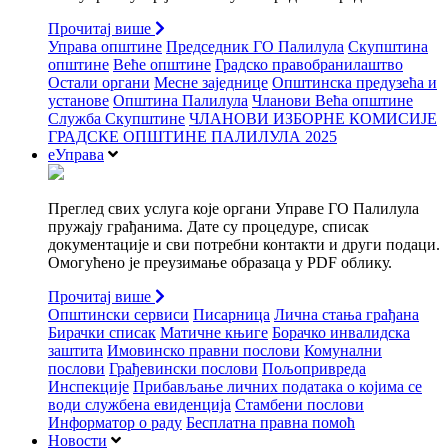
Прочитај више
Управа општине
Председник ГО Палилула
Скупштина
општине
Веће општине
Градско правобранилаштво
Остали органи
Месне заједнице
Општинска предузећа и
установе
Општина Палилула
Чланови Већа општине
Служба Скупштине
ЧЛАНОВИ ИЗБОРНЕ КОМИСИЈЕ
ГРАДСКЕ ОПШТИНЕ ПАЛИЛУЛА 2025
еУправа
Преглед свих услуга које органи Управе ГО Палилула
пружају грађанима. Дате су процедуре, списак
документације и сви потребни контакти и други подаци.
Омогућено је преузимање образаца у PDF облику.
Прочитај више
Општински сервиси
Писарница
Лична стања грађана
Бирачки списак
Матичне књиге
Борачко инвалидска
заштита
Имовинско правни послови
Комунални
послови
Грађевински послови
Пољопривреда
Инспекције
Прибављање личних података о којима се
води службена евиденција
Стамбени послови
Информатор о раду
Бесплатна правна помоћ
Новости