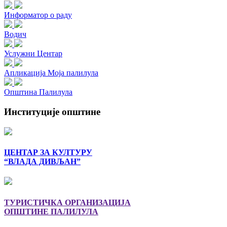
Информатор о раду
Водич
Услужни Центар
Апликација Моја палилула
Општина Палилула
Институције општине
ЦЕНТАР ЗА КУЛТУРУ
“ВЛАДА ДИВЉАН”
ТУРИСТИЧКА ОРГАНИЗАЦИЈА
ОПШТИНЕ ПАЛИЛУЛА