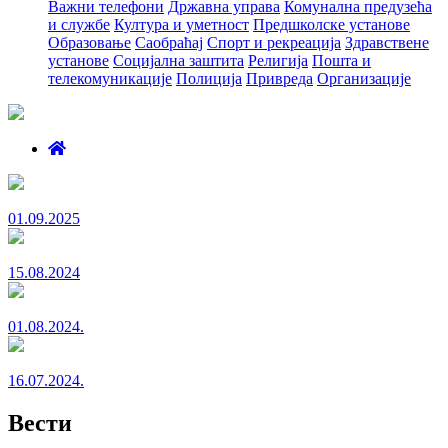
Важни телефони
Државна управа
Комунална предузећа
и службе
Култура и уметност
Предшколске установе
Образовање
Саобраћај
Спорт и рекреација
Здравствене
установе
Социјална заштита
Религија
Пошта и
телекомуникације
Полиција
Привреда
Организације
01.09.2025
15.08.2024
01.08.2024.
16.07.2024.
Вести