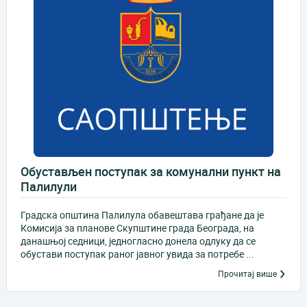
Обустављен поступак за комунални пункт на
Палилули
Градска општина Палилула обавештава грађане да је
Комисија за планове Скупштине града Београда, на
данашњој седници, једногласно донела одлуку да се
обустави поступак раног јавног увида за потребе ...
Прочитај више