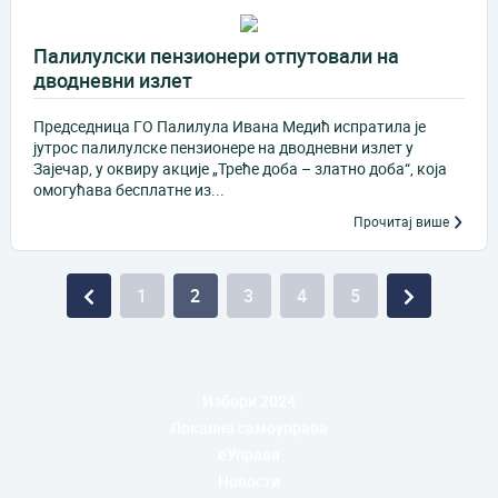
Палилулски пензионери отпутовали на
дводневни излет
Председница ГO Палилула Ивана Медић испратила је
јутрос палилулске пензионере на дводневни излет у
Зајечар, у оквиру акције „Треће доба – златно доба“, која
омогућава бесплатне из...
Прочитај више
1
2
3
4
5
Избори 2024
Локална самоуправа
еУправа
Новости