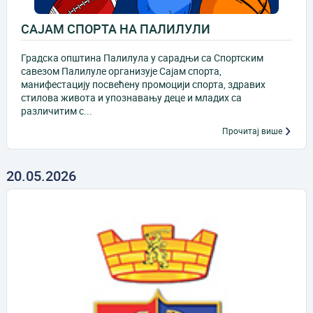
САЈАМ СПОРТА НА ПАЛИЛУЛИ
Градска општина Палилула у сарадњи са Спортским
савезом Палилуле организује Сајам спорта,
манифестацију посвећену промоцији спорта, здравих
стилова живота и упознавању деце и младих са
различитим с...
Прочитај више
20.05.2026