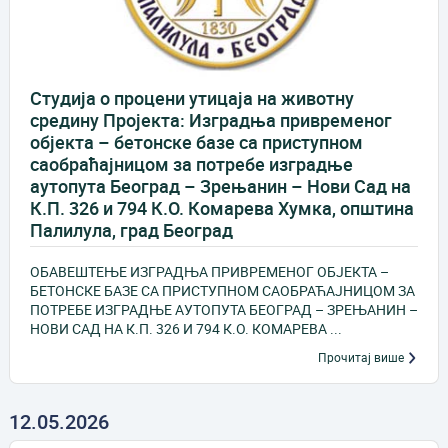
Студија о процени утицаја на животну
средину Пројекта: Изградња привременог
објекта – бетонске базе са приступном
саобраћајницом за потребе изградње
аутопута Београд – Зрењанин – Нови Сад на
К.П. 326 и 794 К.О. Комарева Хумка, општина
Палилула, град Београд
ОБАВЕШТЕЊЕ ИЗГРАДЊА ПРИВРЕМЕНОГ ОБЈЕКТА –
БЕТОНСКЕ БАЗЕ СА ПРИСТУПНОМ САОБРАЋАЈНИЦОМ ЗА
ПОТРЕБЕ ИЗГРАДЊЕ АУТОПУТА БЕОГРАД – ЗРЕЊАНИН –
НОВИ САД НА К.П. 326 И 794 К.О. КОМАРЕВА ...
Прочитај више
12.05.2026